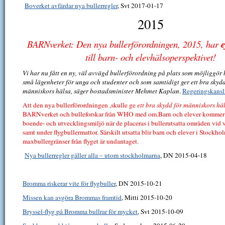
Boverket avfärdar nya bullerregler
, Svt 2017-01-17
2015
BARNverket: Den nya bullerförordningen, 2015, har
e
till barn- och elevhälsoperspektivet!
Vi har nu fått en ny, väl avvägd bullerförordning på plats som möjliggör 
små lägenheter för unga och studenter och som samtidigt ger ett bra skyd
människors hälsa, säger bostadsminister Mehmet Kaplan
.
Regeringskansl
Att den nya bullerförordningen ,skulle ge
ett bra skydd för människors hä
BARNverket och bulleforskar från WHO med om.Barn och elever kommer a
boende- och utvecklingsmiljö när de placeras i bullerutsatta områden vid v
samt under flygbullermattor. Särskilt utsatta blir barn och elever i Stockh
maxbullergränser från flyget är undantaget.
Nya bullerregler gäller alla – utom stockholmarna
, DN 2015-04-18
Bromma riskerar vite för flygbuller
, DN 2015-10-21
Missen kan avgöra Brommas framtid
, Mitti 2015-10-20
Bryssel-flyg på Bromma bullrar för mycket
, Svt 2015-10-09