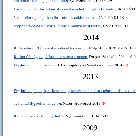
Snabbare snabbtåg ger mer buller
Sydsvenskan, 2015-06-29
Forskare varnar för hälsorisker med nya bullerregler i bostäder
, SR 2015-0
Nya bullerregler gäller alla – utom stockholmarna
, DN 2015-04-18
Stoppa Swedavias hybris - större Bromma förskräcker
, DS 2015-02-03
2014
Bullerreform: "Går emot etablerad forskning
", Miljöaktuellt 2014-12-11
(F
Bullret från flyget på Bromma stressar barnen
, Dagens Samhälle 2014-10-
Flygbuller och barns hälsa
KI på uppdrag av Swedavia,
sept 2014
(F)
2013
Flygbuller på uteplats: Besvärsupplevelser och hälsa i relation till maxima
och antal flygbullerhändelser
, Naturvårdsverket 2013
(F)
Barn drabbas av för högt buller
, Sydsvenskan 2013-03-02
2009