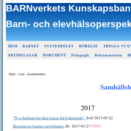
BARNverkets Kunskapsban
Barn- och elevhälsoperspek
HEM
BARNET
SYSTEMFELET
RÖRELSE
TRYGGA VUX
SKYDD/LAGAR
DOKUMENT
Pedagogik
Dokumentation
B
Miljö - Ljud - Samhällsbuller
Samhällsb
2017
"Nya bullerregler ökar risken för hjärtinfarkt",
SvD 2017-05-22
Regeringen backar om bullerrav
, Di 2017-03-27
!!!!!!!!